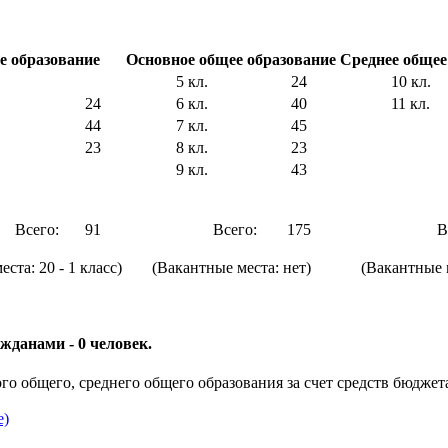
е образование
Основное общее образование
Среднее общее
5 кл.
24
10 кл.
24
6 кл.
40
11 кл.
44
7 кл.
45
23
8 кл.
23
9 кл.
43
Всего:
91
Всего:
175
В
ста: 20 - 1 класс)
(Вакантные места: нет)
(Вакантные м
ажданами
- 0 человек.
о общего, среднего общего образования за счет средств бюджет
е)