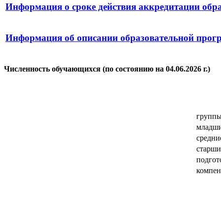
Информация о сроке действия аккредитации обра
Информация об описании образовательной про
Численность обучающихся (по состоянию на 04.06.2026 г.)
груп
младши
средни
старши
подгот
компе