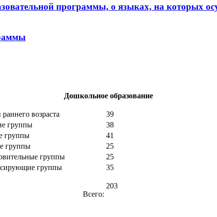
зовательной программы, о языках, на которых ос
граммы
Дошкольное образование
пы раннего возраста
3
е группы
38
е группы
41
е группы
25
овительные группы
25
нсирующие группы
35
203
Всего: