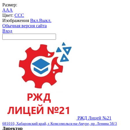
Размер:
A
A
A
Цвет:
C
C
C
Изображения
Вкл.
Выкл.
Обычная версия сайта
Вход
РЖД Лицей №21
681010, Хабаровский край, г. Комсомольск-на-Амуре, пр. Ленина 58/3
Директор