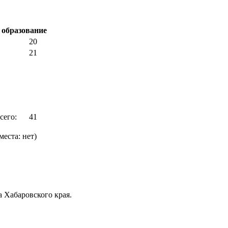
 образование
20
21
сего:
41
еста: нет)
а Хабаровского края.