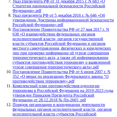
Указ Президента РФ от 31 декабря 2015 г. N 683 «О
Стратегии национальной безопасности Российской
Федерации».pdf
Указ президента РФ от 5 декабря 2016 г. № 646 «Об
утверждении Доктрины информационной безопасности
Российской Федерации».pdf
Постановление Правительства РФ от 27 мая 2017 г. N
638 «О взаимодействии федеральных органов
исполнительной власти, органов государственной
власти субъектов Российской Федерации и органов
местного самоуправления, физических и юридических
лиц при проверке информации об угрозе совершения
террористического акта, а также об информировании
субъектов противодействия терроризму о выявленной
угрозе совершения террористического акта».pdf
Постановление Правительства РФ от 6 июня 2007 г. N
352 «О мерах по реализации Федерального закона "О
противодействии терроризму».pdf
Комплексный план противодействия идеологии
терроризма в Российской Федерации на 2019-2023 годы
утвержден Приказом Президента Российской
Федерации от 28.12.2018 № Пр-2665 .pdf
Порядок организации и координации деятельности
федеральных органов исполнительной власти, органов
исполнительной власти субъектов Российской